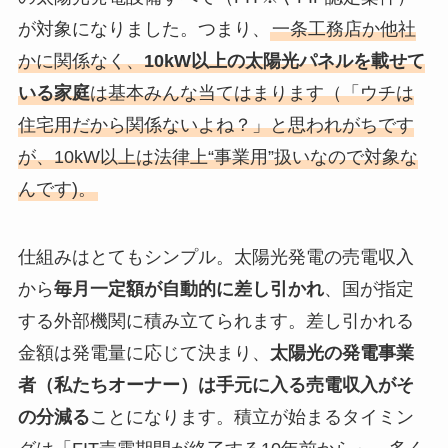
が対象になりました。つまり、
一条工務店か他社
かに関係なく、
10kW以上の太陽光パネルを載せて
いる家庭
は基本みんな当てはまります（「ウチは
住宅用だから関係ないよね？」と思われがちです
が、10kW以上は法律上“事業用”扱いなので対象な
んです)。
仕組みはとてもシンプル。太陽光発電の売電収入
から
毎月一定額が自動的に差し引かれ
、国が指定
する外部機関に積み立てられます。差し引かれる
金額は発電量に応じて決まり、
太陽光の発電事業
者（私たちオーナー）は手元に入る売電収入がそ
の分減る
ことになります。積立が始まるタイミン