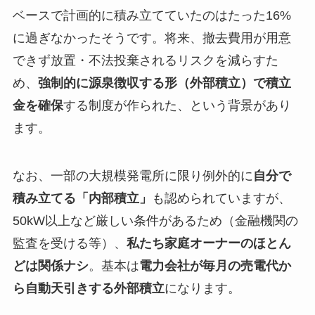
ベースで計画的に積み立てていたのはたった16%
に過ぎなかったそうです。将来、撤去費用が用意
できず放置・不法投棄されるリスクを減らすた
め、
強制的に源泉徴収する形（外部積立）で積立
金を確保
する制度が作られた、という背景があり
ます。
なお、一部の大規模発電所に限り例外的に
自分で
積み立てる「内部積立」
も認められていますが、
50kW以上など厳しい条件があるため（金融機関の
監査を受ける等）、
私たち家庭オーナーのほとん
どは関係ナシ
。基本は
電力会社が毎月の売電代か
ら自動天引きする外部積立
になります。