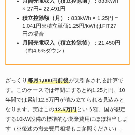
月間売電収入（積立控除前）
：833kWh
× 27円= 22,491円
積立控除額（月）
：833kWh × 1.25円 =
1,041円※積立単価1.25円/kWhはFIT27
円の場合
月間売電収入（積立控除後）
：21,450円
（約4.6%ダウン）
ざっくり
毎月1,000円前後
が天引きされる計算で
す。このケースでは年間にすると約1.25万円、10
年間では累計12.5万円が積み立てられる見込みと
なります。実はこの
12.5万円
という額、国が想定
する10kW設備の標準的な廃棄費用にほぼ相当しま
す（※後述の撤去費用相場もご参照ください）。