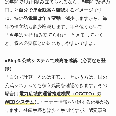
ば年間で1万円積み立てられるなら、5年間で約5万
円…と
自分で貯金残高を確認するイメージ
です
ね。特に
発電量は年々変動・減少
しますから、毎
年の積立額も多少増減します。年単位くらいで
「今年は○○円積み立てられた」とメモしておく
と、将来必要額との対比もしやすいですよ。
●Step3:公式システムで残高を確認（必要なら登
録）
「自分で計算するのは不安…」という方は、国の
公式システムでも積立残高を確認できます。その
場合は
電力広域的運営推進機関（OCCTO）の
WEBシステム
にオーナー情報を登録する必要があ
ります。登録手続きは少々手間ですが、認定事業