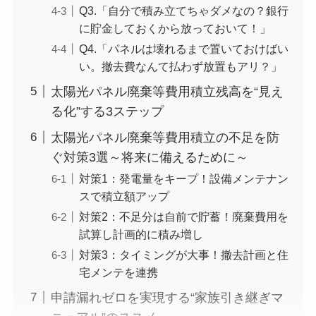
Q3.「自分で積み立てちゃダメなの？銀行
に貯金しておくから放っておいて！」
Q4.「パネルは壊れるまで置いておけばい
い。撤去費なんて払わず放置もアリ？」
太陽光パネル廃棄等費用積立残高を“見え
る化”する3ステップ
太陽光パネル廃棄等費用積立の不足を防
ぐ対策3選～将来に備えるために～
対策1：発電量をキープ！設備メンテナン
スで積立額アップ
対策2：不足分は自前で貯蓄！廃棄費用を
試算し計画的に積み増し
対策3：タイミングが大事！撤去計画と住
宅メンテを連携
申請漏れゼロを実現する“家族引き継ぎマ