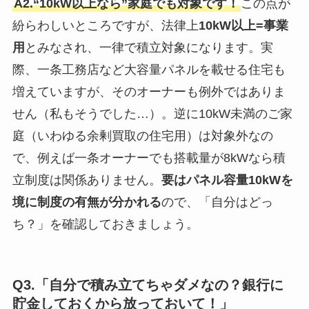
A2.“10kW以上なら”家庭でも対象です！
この点が
紛らわしいところですが、法律上
10kW以上=事業
用
とみなされ、一律で積立対象になります。実
際、一条工務店など大容量パネルを載せる住宅も
増えていますが、そのオーナーも例外ではありま
せん（私もそうでした…）。逆に10kW未満のご家
庭（いわゆる余剰買取の住宅用）は対象外なの
で、例えば一条オーナーでも搭載量が8kWなら積
立制度は関係ありません。
要はパネル容量10kWを
境に制度の有無が分かれる
ので、「自分はどっ
ち？」を確認しておきましょう。
Q3.「自分で積み立てちゃダメなの？銀行に
貯金しておくから放っておいて！」