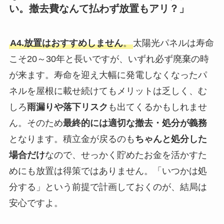
い。撤去費なんて払わず放置もアリ？」
A4.放置はおすすめしません
。
太陽光パネルは寿命
こそ20～30年と長いですが、いずれ必ず廃棄の時
が来ます。寿命を迎え大幅に発電しなくなったパ
ネルを屋根に載せ続けてもメリットは乏しく、む
しろ
雨漏りや落下リスク
も出てくるかもしれませ
ん。そのため
最終的には適切な撤去・処分が義務
となります。積立金が戻るのも
ちゃんと処分した
場合だけ
なので、せっかく貯めたお金を活かすた
めにも放置は得策ではありません。「いつかは処
分する」という前提で計画しておくのが、結局は
安心ですよ。