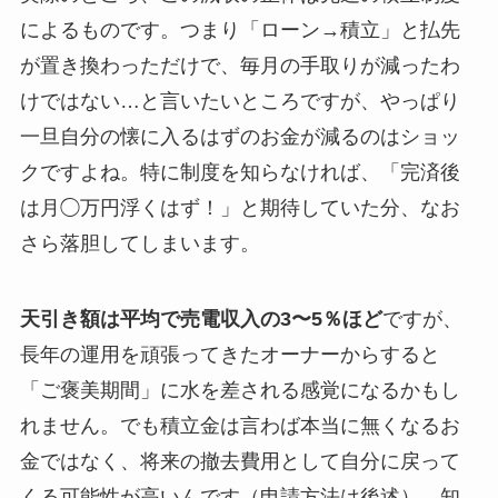
によるものです。つまり「ローン→積立」と払先
が置き換わっただけで、毎月の手取りが減ったわ
けではない…と言いたいところですが、やっぱり
一旦自分の懐に入るはずのお金が減るのはショッ
クですよね。特に制度を知らなければ、「完済後
は月◯万円浮くはず！」と期待していた分、なお
さら落胆してしまいます。
天引き額は平均で売電収入の3〜5％ほど
ですが、
長年の運用を頑張ってきたオーナーからすると
「ご褒美期間」に水を差される感覚になるかもし
れません。でも積立金は言わば本当に無くなるお
金ではなく、将来の撤去費用として自分に戻って
くる可能性が高いんです（申請方法は後述）。知