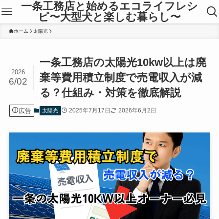
一条工務店と始めるエコライフレシ
ピ〜大型犬と楽しむ暮らし〜
ホーム
太陽光
一条工務店の太陽光10kw以上は廃
2026
棄等費用積立制度で売電収入が減
6/02
る？仕組み・対策を徹底解説
広告
2025年7月17日
2026年6月2日
太陽光