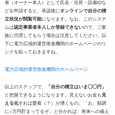
者（オーナー本人）として氏名・住所・設備IDな
どを申請すると、承認後に
オンラインで自分の積
立状況が閲覧可能
になります。なお、このシステ
ムは
認定事業者本人しか登録できない
ので、ご家
族に代理してもらう場合は注意してください。以
下に電力広域的運営推進機関のホームページのリ
ンクを貼っておきますね。
電力広域的運営推進機関のホームページ
以上のステップで、
「自分の積立はいま◯◯円」
と把握できるようになります。見えないお金も
見
える化
すれば愛着（？）が湧くもの。「お、順調
に○万円貯まってるぞ」と分かれば、将来への備え