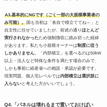
A3.基本的にNGです（ごく一部の大規模事業者の
み可能）。
国も当初は「各自で積立ててね～」と
自主性に任せていましたが、前述の通り
ほとんど
実行されなかった
ため強制徴収に踏み切った経緯
があります。私たち小規模オーナーは
制度に従う
しかありません
。「内部積立」を選べるのは50kW
以上・法人など特殊な条件を満たす場合のみで、
しかも事前に経産省への相談・承認が必要です。
現実問題、個人宅レベルでは
内部積立は選択肢に
入らない
と考えた方がいいでしょう。
Q4.「パネルは壊れるまで置いておけばい